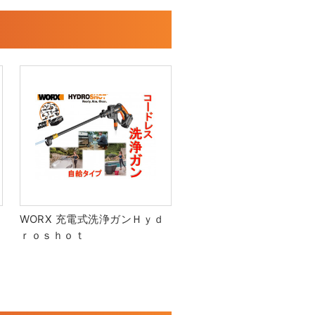
ト
WORX 充電式洗浄ガンＨｙｄ
ｒｏｓｈｏｔ