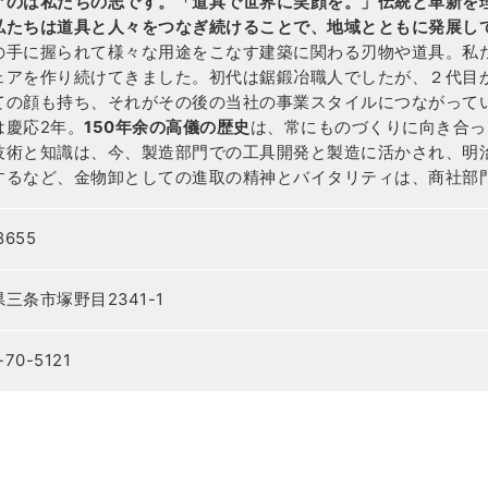
ぐのは私たちの志です。
「道具で世界に笑顔を。」
伝統と革新を
私たちは道具と人々をつなぎ続けることで、地域とともに発展し
の手に握られて様々な用途をこなす建築に関わる刃物や道具。私
ェアを作り続けてきました。初代は鋸鍛冶職人でしたが、２代目
ての顔も持ち、それがその後の当社の事業スタイルにつながって
は慶応2年。
150年余の高儀の歴史
は、常にものづくりに向き合っ
技術と知識は、今、製造部門での工具開発と製造に活かされ、明治
するなど、金物卸としての進取の精神とバイタリティは、商社部
8655
三条市塚野目2341-1
-70-5121