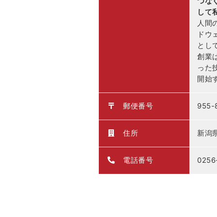
つな
して
人間
ドウ
とし
創業
った
開始
郵便番号
955-
住所
新潟県
電話番号
0256