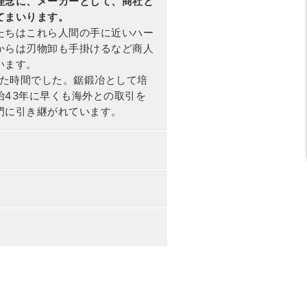
理念に、メーカーとして、商社と
てまいります。
たちはこれら人間の手に近いハー
からは刃物卸も手掛けるなど商人
います。
た時間でした。鋸鍛冶として培
43年に早くも海外との取引を
門に引き継がれています。