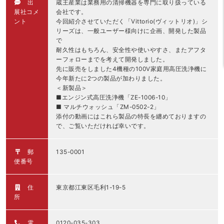
出
蔵王産業は業務用の清掃機器を専門に取り扱っている
展社コメ
会社です。
ント
今回紹介させていただく「Vittorio(ヴィットリオ)」シ
リーズは、一般ユーザー様向けに企画、開発した製品
で
耐久性はもちろん、安全性や使いやすさ、またアフタ
ーフォローまでを考えて開発しました。
先に販売をしました4機種の100V家庭用高圧洗浄機に
今年新たに2つの製品が加わりました。
＜新製品＞
■エンジン式高圧洗浄機「ZE-1006-10」
■ マルチウォッシュ「ZM-0502-2」
添付の動画にはこれら製品の特長を纏めておりますの
で、ご覧いただければ幸いです。
郵
135-0001
便番号
住
東京都江東区毛利1-19-5
所
電
0120-035-303