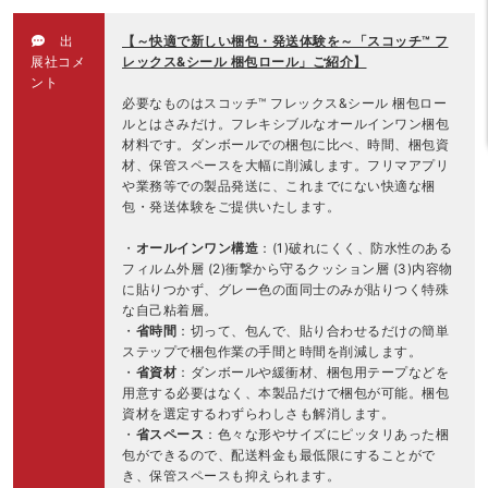
出
【～快適で新しい梱包・発送体験を～「スコッチ™ フ
展社コメ
レックス&シール 梱包ロール」ご紹介】
ント
必要なものはスコッチ™ フレックス&シール 梱包ロー
ルとはさみだけ。フレキシブルなオールインワン梱包
材料です。ダンボールでの梱包に比べ、時間、梱包資
材、保管スペースを大幅に削減します。フリマアプリ
や業務等での製品発送に、これまでにない快適な梱
包・発送体験をご提供いたします。
・
オールインワン構造
：(1)破れにくく、防水性のある
フィルム外層 (2)衝撃から守るクッション層 (3)内容物
に貼りつかず、グレー色の面同士のみが貼りつく特殊
な自己粘着層。
・
省時間
：切って、包んで、貼り合わせるだけの簡単
ステップで梱包作業の手間と時間を削減します。
・
省資材
：ダンボールや緩衝材、梱包用テープなどを
用意する必要はなく、本製品だけで梱包が可能。梱包
資材を選定するわずらわしさも解消します。
・
省スペース
：色々な形やサイズにピッタリあった梱
包ができるので、配送料金も最低限にすることがで
き、保管スペースも抑えられます。