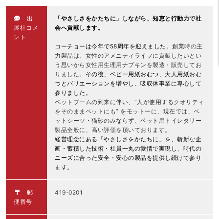
出
「やさしさをかたちに」しながら、
知恵と行動力で社
展社コメ
会へ貢献します。
ント
コーチョーは今年で
58周年を迎えました。
創業時の主
力製品は、女性のアメニティライフに貢献したいとい
う思いから女性用生理用ナプキンを製造・販売してお
りました。
その後、ベビー用紙おむつ、大人用紙おむ
つとバリエーションを増やし、吸収体事業に専心して
参りました。
ペットブームの到来に伴い、“人が使用するクオリティ
をそのままペットにも” をモットーに、現在では、ペ
ットシーツ・猫砂のみならず、ペット用トイレタリー
製品全般に、高い評価を頂いております。
経営理念にある「やさしさをかたちに」を、斬新な企
画・蓄積した技術・社員一丸の愛情で実現し、時代の
ニーズに合った安全・安心の製品を提供し続けて参り
ます。
郵
419-0201
便番号