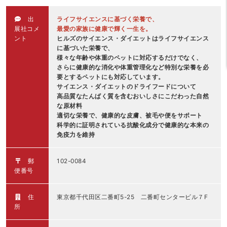
出
ライフサイエンスに基づく栄養で、
展社コメ
最愛の家族に健康で輝く一生を。
ント
ヒルズのサイエンス・ダイエットはライフサイエンス
に基づいた栄養で、
様々な年齢や体重のペットに対応するだけでなく、
さらに健康的な消化や体重管理化など特別な栄養を必
要とするペットにも対応しています。
サイエンス・ダイエットのドライフードについて
高品質なたんぱく質を含むおいしさにこだわった自然
な原材料
適切な栄養で、健康的な皮膚、被毛や便をサポート
科学的に証明されている抗酸化成分で健康的な本来の
免疫力を維持
郵
102-0084
便番号
住
東京都千代田区二番町5-25 二番町センタービル７F
所